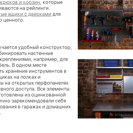
крюков и корзин
, которые
иваются на рейлинги.
тые ящики с дверками
для
о ценного.
лучается удобный конструктор,
бинировать настенные
 креплениями, например, для
бель. В одном месте
ть хранение инструментов в
щиках на полках и
ы на открытых перфопанелях
ивного доступа. Все элементы
готовлены из оцинкованной
лично зарекомендовали себя
зования в гаражах и домашних
.