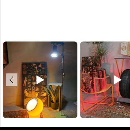
Хранение шин на напольных стелл
Полка для колёс XXL, полка раздвигается и
Стеллажи на колёсиках и с элемен
вмещает колеса от внедорожников. Можно
цвета которых можно выбрать их 
разместить полку на уровне пола, или подвесить
на стену.
Заказать стойки можно на нашем
#шины #хранениешин #полкадляшин
сайте.#стойкидляшин #шины #хр