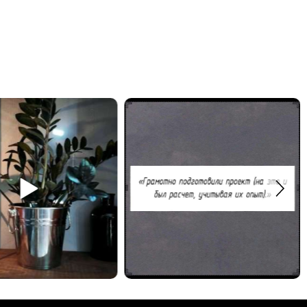
Спасибо Дмитрию за отзыв!
дульная полка в систему
Закажите обустройство своего помещения по
ody. #деревяннаямебель
телефону: +7 (499) 136-96-46
#отзывыавтобардак