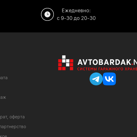
Ежедневно:
c 9-30 до 20-30
лата
таж
врат, оферта
партнерство
кое