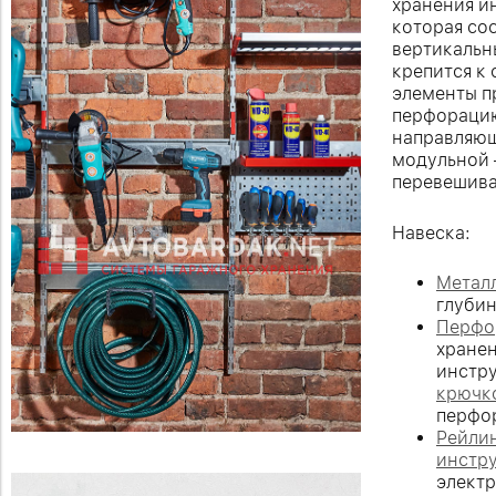
хранения и
которая со
вертикальн
крепится к 
элементы п
перфорацию
направляющ
модульной 
перевешива
Навеска:
Метал
глубин
Перфо
хранен
инстр
крючко
перфо
Рейлин
инстр
элект