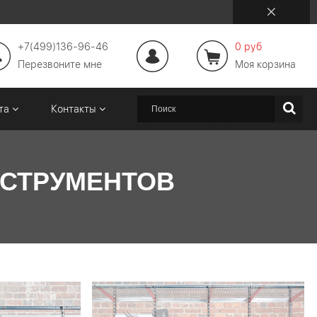
+7(499)136-96-46
0 руб
Перезвоните мне
Моя корзина
ата
Контакты
НСТРУМЕНТОВ