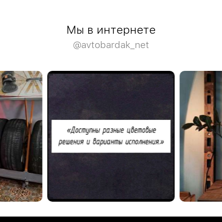
Мы в интернете
@avtobardak_net
ажах.
Благодарим Владимира за отзыв о нашем шоу-
тами стоек,
руме.
Деревянная мо
палитры.
стеллажей Wo
Посетить наш шоу-рум можно по адресу:
Москва, Ленинская Слобода, 9, под. 3
анениешин
#отзывыавтобардак