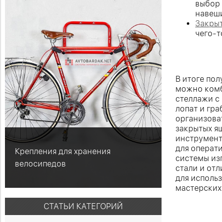
выбор
навеш
Закры
чего-т
В итоге по
можно ком
стеллажи с
лопат и гра
организова
закрытых я
инструмент
для операт
Крепления для хранения
системы из
велосипедов
стали и от
для исполь
мастерских
СТАТЬИ КАТЕГОРИЙ