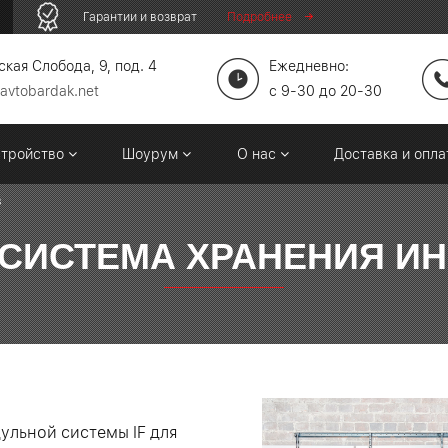
Гарантии и возврат
Подробнее
кая Слобода, 9, под. 4
Ежедневно:
avtobardak.net
c 9-30 до 20-30
стройство
Шоурум
О нас
Доставка и опл
в
СИСТЕМА ХРАНЕНИЯ И
ульной системы IF для