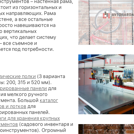
нструментов –
настенная рама,
стоит из горизонтальных и
ых направляющих. Рама
стене, а все остальные
росто навешиваются на
 вертикальных
их, что делает систему
– все съемное и
ется под потребности.
лические полки
(3 варианта
ы: 200, 315 и 520 мм).
рированные панели
для
ия мелкого ручного
умента. Большой
каталог
в и лотков
для
рированных панелей.
ги для хранения крупных
ументов
(садового инвентаря и
роинструментов). Огромный