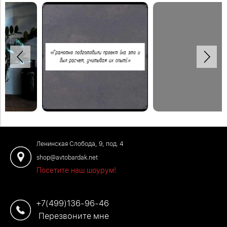
Спасибо Дмитрию за отзыв!
Рабочее место в мастерской может
быть и удобным и красивым.
Закажите обустройство своего
Закрепить откидной стол можно на
помещения по телефону: +7 (499)
любой высоте, чтобы было удобно
136-96-46
сидеть или работать стоя.
#отзывыавтобардак
Закажите обустройство рабочего
места по телефону: +7 (499) 136-96-
Ленинская Слобода, 9, под. 4
46
shop@avtobardak.net
Посетите наш шоурум!
+7(499)136-96-46
Перезвоните мне