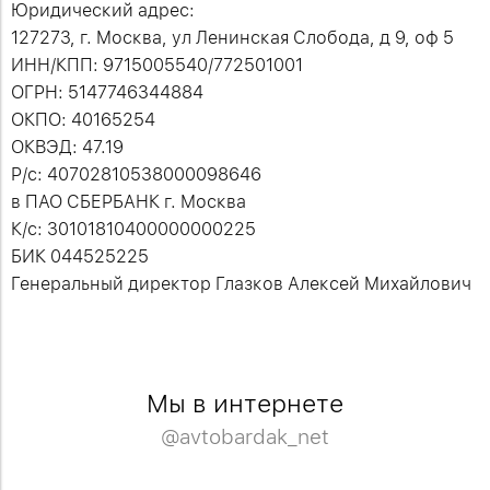
Юридический адрес:
127273, г. Москва, ул Ленинская Слобода, д 9, оф 5
ИНН/КПП:
9715005540/772501001
ОГРН: 5147746344884
ОКПО: 40165254
ОКВЭД: 47.19
Р/с: 40702810538000098646
в ПАО СБЕРБАНК г. Москва
К/с: 30101810400000000225
БИК 044525225
Генеральный директор
Глазков Алексей Михайлович
Мы в интернете
@avtobardak_net