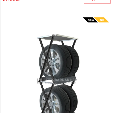
new
hit