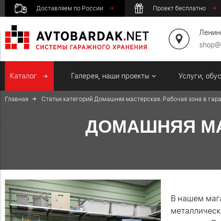
Доставляем по России
Проект бесплатно
Ленинс
shop@
Каталог
Галерея, наши проекты
Услуги, обу
Главная
Статьи категорий
Домашняя мастерская. Рабочая зона в гар
ДОМАШНЯЯ МА
В нашем маг
металлическ