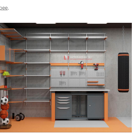
рее
.