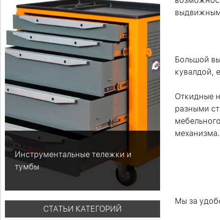
возможност
выдвижным
Большой вы
кувалдой, 
Откидные н
разными ст
мебельного
механизма.
Инструментальные тележки и
тумбы
Мы за удоб
СТАТЬИ КАТЕГОРИЙ