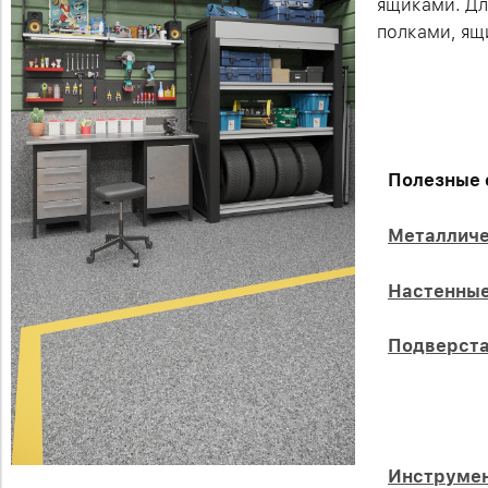
ящиками. Дл
полками, ящ
Полезные 
Металличе
Настенные
Подверст
Инструмен