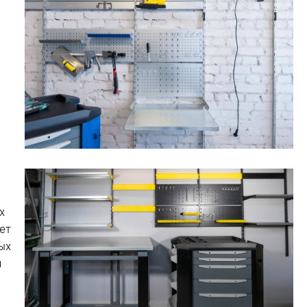
х
ет
ых
я