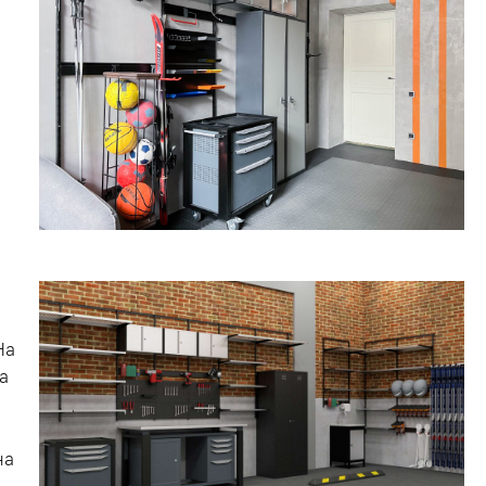
На
а
на