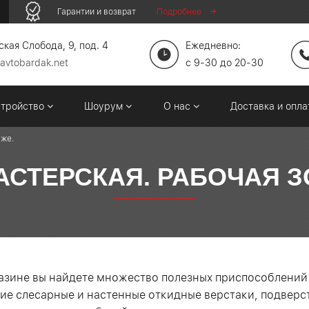
Гарантии и возврат
Подробнее
кая Слобода, 9, под. 4
Ежедневно:
avtobardak.net
c 9-30 до 20-30
стройство
Шоурум
О нас
Доставка и опл
аже.
СТЕРСКАЯ. РАБОЧАЯ ЗО
азине вы найдете множество полезных приспособлений
ие слесарные и настенные откидные верстаки, подвер