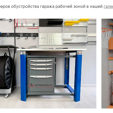
еров обустройства гаража рабочей зоной в нашей
гале