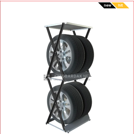
new
hit