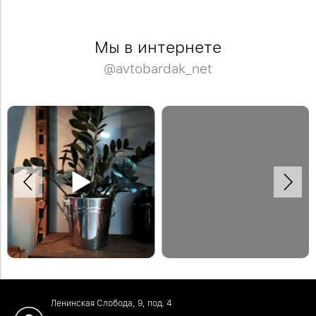
Мы в интернете
@avtobardak_net
Спасибо Дмитрию за отзыв!
Деревянная модульная полка в
Закажите обустройство своего
систему стеллажей Woody.
помещения по телефону: +7 (499)
#деревяннаямебель
136-96-46
#отзывыавтобардак
Ленинская Слобода, 9, под. 4