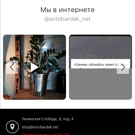
Мы в интернете
@avtobardak_net
Спасибо Дмитрию за отзыв!
Деревянная модульная полка в
Закажите обустройство своего
систему стеллажей Woody.
помещения по телефону: +7 (499)
#деревяннаямебель
136-96-46
#отзывыавтобардак
Ленинская Слобода, 9, под. 4
shop@avtobardak.net
Посетите наш шоурум!