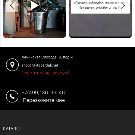
Спасибо Дмитрию за отзыв!
Деревянная модульная полка в
Закажите обустройство своего
систему стеллажей Woody.
помещения по телефону: +7 (499)
#деревяннаямебель
136-96-46
#отзывыавтобардак
Ленинская Слобода, 9, под. 4
shop@avtobardak.net
Посетите наш шоурум!
+7(499)136-96-46
Перезвоните мне
КАТАЛОГ