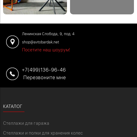
любой высоте, чтобы было удобно
Закажите деревянные полки и
сидеть или работать стоя.
металлический стеллаж по телефону:
+7 (499) 136-96-46
Закажите обустройство рабочего
места по телефону: +7 (499) 136-96-
Ленинская Слобода, 9, под. 4
46
shop@avtobardak.net
Посетите наш шоурум!
+7(499)136-96-46
Перезвоните мне
КАТАЛОГ
Стеллажи для гаража
Стеллажи и полки для хранения колес