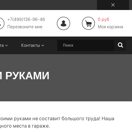
+7(499)136-96-46
0 руб
Перезвоните мне
Моя корзина
ата
Контакты
И РУКАМИ
воими руками не составит большого труда! Наша
ного места в гараже.