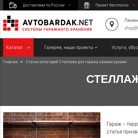
Доставляем по России
Проект бесплатно
Ленинс
shop@
Каталог
Галерея, наши проекты
Услуги, обу
Главная
Статьи категорий
Стеллажи для гаража своими руками
СТЕЛЛАЖ
Гараж – тер
статья приз