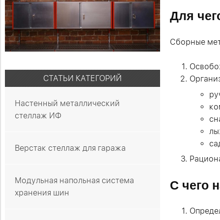
Для чег
Сборные мет
Освобо
СТАТЬИ КАТЕГОРИЙ
Органи
ру
Настенный металлический
ко
стеллаж ИФ
сн
лы
са
Верстак стеллаж для гаража
Рацион
Модульная напольная система
С чего 
хранения шин
Определ