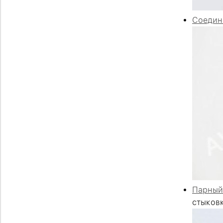
Соедин
Парный 
стыковк