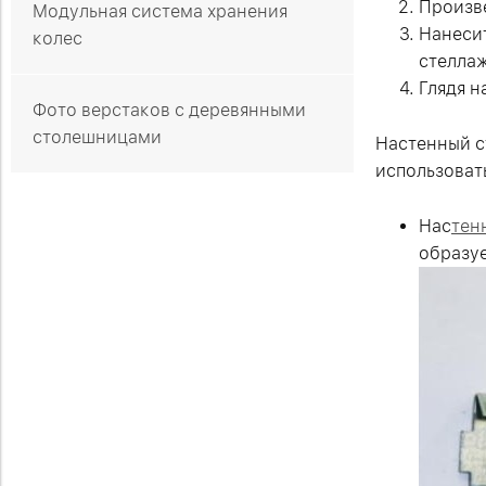
Произве
Модульная система хранения
Нанесит
колес
стелла
Глядя н
Фото верстаков с деревянными
столешницами
Настенный с
использоват
Нас
тен
образуе