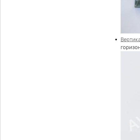
Вертик
горизон