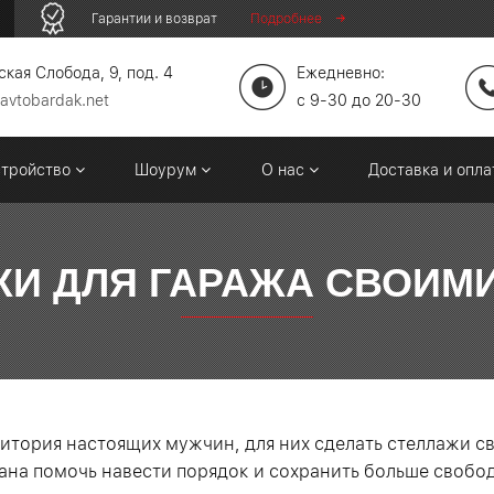
Гарантии и возврат
Подробнее
кая Слобода, 9, под. 4
Ежедневно:
avtobardak.net
c 9-30 до 20-30
стройство
Шоурум
О нас
Доставка и опл
И ДЛЯ ГАРАЖА СВОИМ
ритория настоящих мужчин, для них сделать стеллажи с
вана помочь навести порядок и сохранить больше свобод