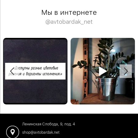
Мы в интернете
@avtobardak_net
Благодарим Владимира за отзыв о
нашем шоу-руме.
Деревянная модульная полка в
систему стеллажей Woody.
Посетить наш шоу-рум можно по
#деревяннаямебель
адресу: Москва, Ленинская Слобода,
9, под. 3
#отзывыавтобардак
Ленинская Слобода, 9, под. 4
shop@avtobardak.net