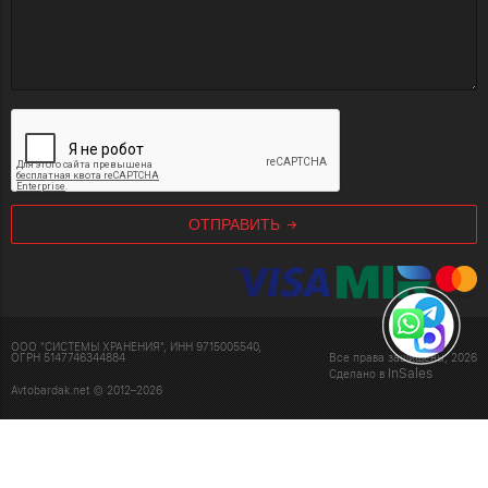
ОТПРАВИТЬ
ООО "СИСТЕМЫ ХРАНЕНИЯ", ИНН 9715005540,
ОГРН 5147746344884
Все права защищены, 2026
InSales
Сделано в
Avtobardak.net © 2012–2026