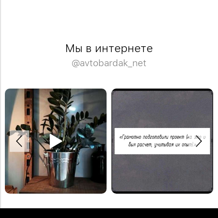
Мы в интернете
@avtobardak_net
Спасибо Дмитрию за отзыв!
Деревянная модульная полка в
Закажите обустройство своего
систему стеллажей Woody.
помещения по телефону: +7 (499)
#деревяннаямебель
136-96-46
#отзывыавтобардак