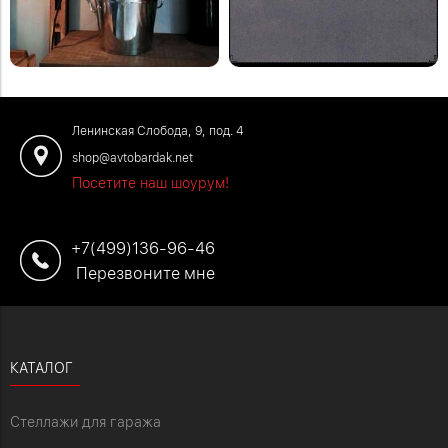
Закажите обустройство своего
систему стеллажей Woody.
помещения по телефону: +7 (499)
#деревяннаямебель
136-96-46
#отзывыавтобардак
Ленинская Слобода, 9, под. 4
shop@avtobardak.net
Посетите наш шоурум!
+7(499)136-96-46
Перезвоните мне
КАТАЛОГ
Стеллажи для гаража