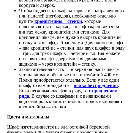
корпуса и дверок.
Чтобы подвесить шкаф на каркас из направляющих
или панелей (пегбордов), необходимо отдельно
купить
кронштейны – стенки
, которые
навешиваются на каркас, а шкаф закрепляется на
винтах между кронштейнами стенками. Для
крепления шкафа, вам нужно выбрать кронштейн-
стенку для шкафа, с 6 зацепами. Для одного шкафа
– два кронштейна – стенки, для двух шкафов в ряду
– три, для трех шкафов – четыре и т.д. Вы можете
стыковать шкаф с дверками с выдвижными
ящиками – через кронштейн – стенку.
Заключительная часть — в верхнюю часть шкафа
устанавливаем обычные полки глубиной 400 мм.
Полки приобретаются отдельно. Если у вас один
шкаф, то вам понадобится
полка без продления
.
Если несколько шкафов в ряду, то
с продлением
ряда
. В случае со шкафами и с выдвижными
ящиками роль кронштейнов для полок выполняют
кронштейны — стенки.
Цвета и материалы
Шкаф изготавливается из влагостойкой березовой
фанеры марки ФК (марка фанеры с экологичным