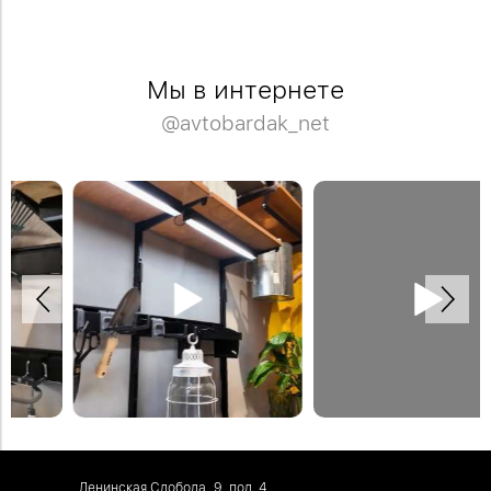
Мы в интернете
@avtobardak_net
На рейлинги крепим всевозможные
Предлагаем товары для удобного
крюки. Например, как в этом видео —
эффективного садоводства и
салфетница с рулоном бумажных
огороднтчества. Все инструменты
полотенец.
под рукой, а в сарае полный порядок.
#садоводство #дача #рассада
Ленинская Слобода, 9, под. 4