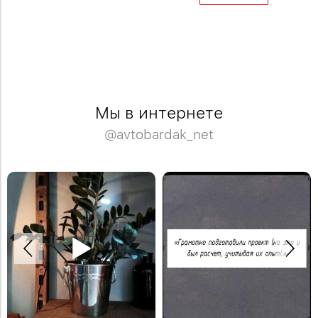
Мы в интернете
@avtobardak_net
Спасибо Дмитрию за отзыв!
Деревянная модульная полка в
Закажите обустройство своего
систему стеллажей Woody.
помещения по телефону: +7 (499)
#деревяннаямебель
136-96-46