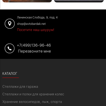
#отзывыавтобардак
Ленинская Слобода, 9, под. 4
shop@avtobardak.net
Посетите наш шоурум!
+7(499)136-96-46
Перезвоните мне
КАТАЛОГ
Стеллажи для гаража
Стеллажи и полки для хранения колес
Хранение велосипедов, лыж, спорта