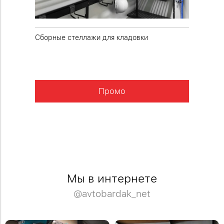
Сборные стеллажи для кладовки
Полки д
конструк
Промо
Мы в интернете
@avtobardak_net