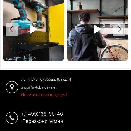
Меняем зону с рабочим столом на
Хранение шуруповерта на крюке.
зону для хранения велосипеда за
Другие крепления для
несколько секунд. Модульный
электроинструмента можно найти на
стеллаж как на видео можно заказать
нашем сайте.
на нашем сайте. #велосипед
#инструменты
#хранениевелосипедов
#хранениеинструментов
Ленинская Слобода, 9, под. 4
shop@avtobardak.net
Посетите наш шоурум!
+7(499)136-96-46
Перезвоните мне