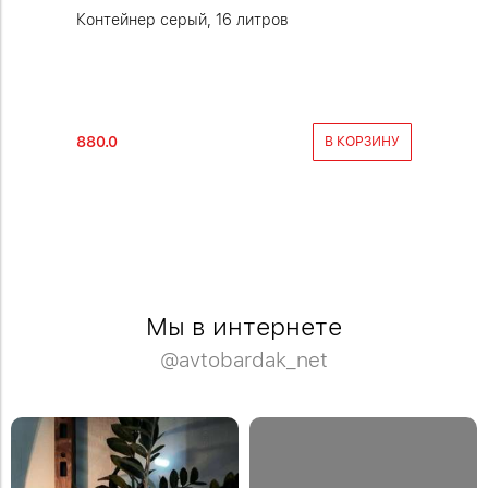
тавка +
Контейнер серый, 16 литров
Контейн
880.0
1560.0
РОБНЕЕ
В КОРЗИНУ
Мы в интернете
@avtobardak_net