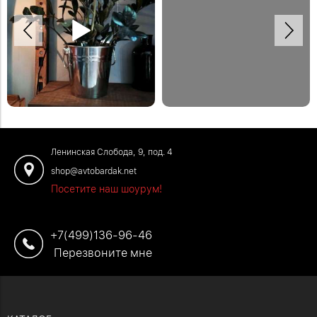
Спасибо Дмитрию за отзыв!
Деревянная модульная полка в
Закажите обустройство своего
систему стеллажей Woody.
помещения по телефону: +7 (499)
#деревяннаямебель
136-96-46
#отзывыавтобардак
Ленинская Слобода, 9, под. 4
shop@avtobardak.net
Посетите наш шоурум!
+7(499)136-96-46
Перезвоните мне