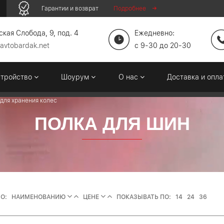
Гарантии и возврат
Подробнее
кая Слобода, 9, под. 4
Ежедневно:
avtobardak.net
c 9-30 до 20-30
стройство
Шоурум
О нас
Доставка и опл
для хранения колес
ПОЛКА ДЛЯ ШИН
О:
НАИМЕНОВАНИЮ
ЦЕНЕ
ПОКАЗЫВАТЬ ПО:
14
24
36