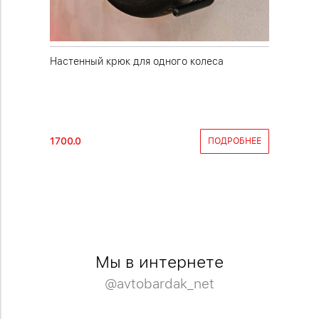
омплект
Настенный крюк для одного колеса
Полка дл
Нагрузка
1700.0
14800.0
КОРЗИНУ
ПОДРОБНЕЕ
Мы в интернете
@avtobardak_net