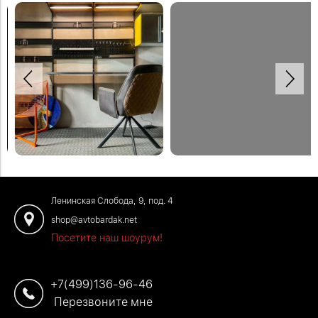
Рабочее место в мастерской может
Сочетание дерева и чёрного металла
быть и удобным и красивым.
🤎🖤
Закрепить откидной стол можно на
любой высоте, чтобы было удобно
Закажите деревянные полки и
сидеть или работать стоя.
металлический стеллаж по телефону:
+7 (499) 136-96-46
Закажите обустройство рабочего
места по телефону: +7 (499) 136-96-
Ленинская Слобода, 9, под. 4
46
shop@avtobardak.net
Посетите наш шоурум!
+7(499)136-96-46
Перезвоните мне