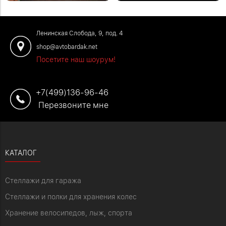
#отзывыавтобардак
Ленинская Слобода, 9, под. 4
shop@avtobardak.net
Посетите наш шоурум!
+7(499)136-96-46
Перезвоните мне
КАТАЛОГ
Стеллажи для гаража
Стеллажи и полки для хранения колес
Хранение велосипедов, лыж, спорта