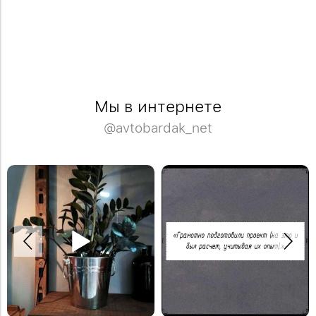
Мы в интернете
@avtobardak_net
Спасибо Дмитрию за отзыв!
Деревянная модульная полка в
Закажите обустройство своего
систему стеллажей Woody.
помещения по телефону: +7 (499)
#деревяннаямебель
136-96-46