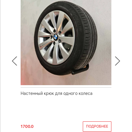
омплект
Настенный крюк для одного колеса
Полка дл
Нагрузка
1700.0
14800.0
КОРЗИНУ
ПОДРОБНЕЕ