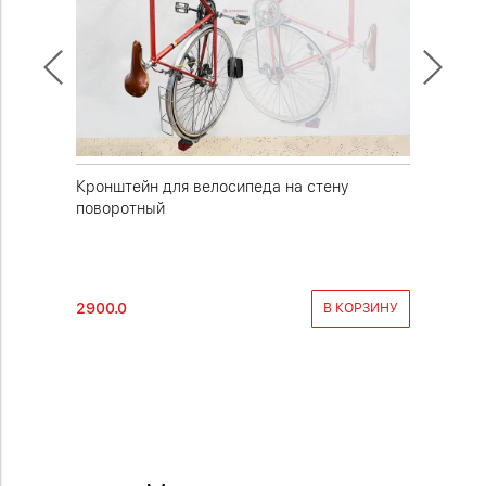
у под
Кронштейн для велосипеда на стену
Креплен
поворотный
вертика
2900.0
1700.0
РОБНЕЕ
В КОРЗИНУ