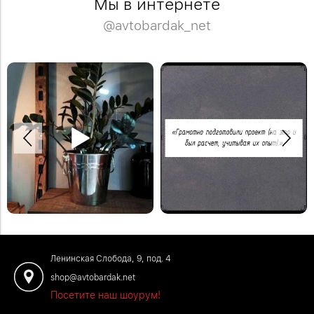
Мы в интернете
@avtobardak_net
Спасибо Дмитрию за отзыв!
Деревянная модульная полка в
Закажите обустройство своего
систему стеллажей Woody.
помещения по телефону: +7 (499)
#деревяннаямебель
136-96-46
#отзывыавтобардак
Ленинская Слобода, 9, под. 4
shop@avtobardak.net
Посетите наш шоурум!