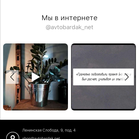
Мы в интернете
@avtobardak_net
Спасибо Дмитрию за отзыв!
Деревянная модульная полка в
Закажите обустройство своего
систему стеллажей Woody.
помещения по телефону: +7 (499)
#деревяннаямебель
136-96-46
#отзывыавтобардак
Ленинская Слобода, 9, под. 4
shop@avtobardak.net