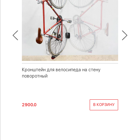
у под
Кронштейн для велосипеда на стену
Креплен
поворотный
вертика
2900.0
1700.0
РОБНЕЕ
В КОРЗИНУ