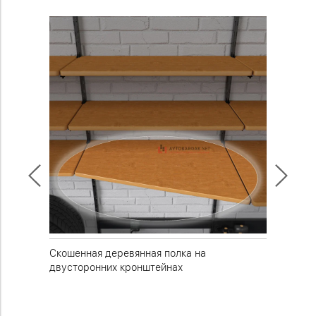
 на
Скошенная деревянная полка на
Горизон
двусторонних кронштейнах
системы