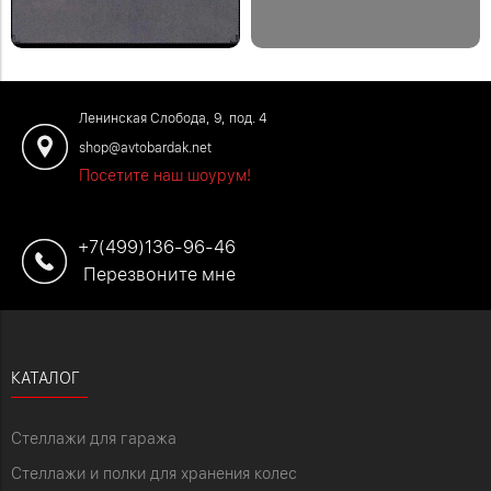
помещения по телефону: +7 (499)
любой высоте, чтобы было удобно
136-96-46
сидеть или работать стоя.
#отзывыавтобардак
Закажите обустройство рабочего
места по телефону: +7 (499) 136-96-
Ленинская Слобода, 9, под. 4
46
shop@avtobardak.net
Посетите наш шоурум!
+7(499)136-96-46
Перезвоните мне
КАТАЛОГ
Стеллажи для гаража
Стеллажи и полки для хранения колес