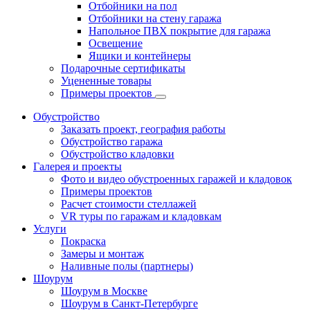
Отбойники на пол
Отбойники на стену гаража
Напольное ПВХ покрытие для гаража
Освещение
Ящики и контейнеры
Подарочные сертификаты
Уцененные товары
Примеры проектов
Обустройство
Заказать проект, география работы
Обустройство гаража
Обустройство кладовки
Галерея и проекты
Фото и видео обустроенных гаражей и кладовок
Примеры проектов
Расчет стоимости стеллажей
VR туры по гаражам и кладовкам
Услуги
Покраска
Замеры и монтаж
Наливные полы (партнеры)
Шоурум
Шоурум в Москве
Шоурум в Санкт-Петербурге