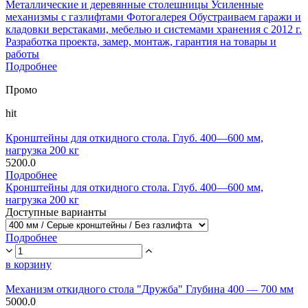
Металлические и деревянные столешницы Усиленные
механизмы с газлифтами Фотогалерея Обустраиваем гаражи и
кладовки верстаками, мебелью и системами хранения с 2012 г.
Разработка проекта, замер, монтаж, гарантия на товары и
работы
Подробнее
Промо
hit
Кронштейны для откидного стола. Глуб. 400—600 мм,
нагрузка 200 кг
5200.0
Подробнее
Кронштейны для откидного стола. Глуб. 400—600 мм,
нагрузка 200 кг
Доступные варианты
Подробнее
в корзину
Механизм откидного стола "Дружба" Глубина 400 — 700 мм
5000.0