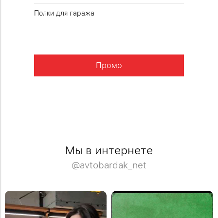
Полки для гаража
Полки д
перфори
Промо
Мы в интернете
@avtobardak_net