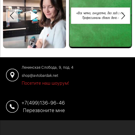
Благодарим Юлию за отзыв!
Крепление для хранения шланга на
Закажите обустройство гаража по
рейлинге.
телефону: +7 (499) 136-96-46
#сад #садоводство #хранениевсарае
#отзывыавтобардак
Ленинская Слобода, 9, под. 4
shop@avtobardak.net
Посетите наш шоурум!
+7(499)136-96-46
Перезвоните мне