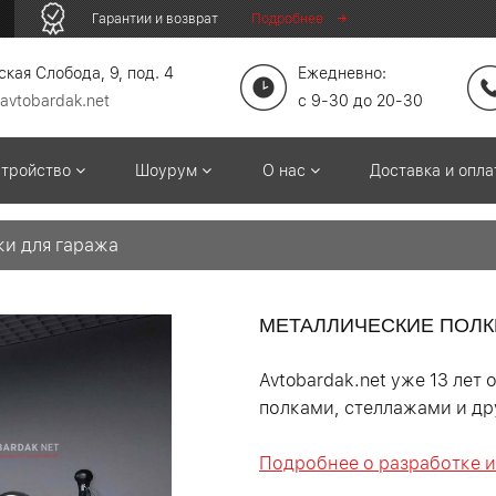
Гарантии и возврат
Подробнее
кая Слобода, 9, под. 4
Ежедневно:
avtobardak.net
c 9-30 до 20-30
стройство
Шоурум
О нас
Доставка и опл
ки для гаража
МЕТАЛЛИЧЕСКИЕ ПОЛК
Avtobardak.net уже 13 ле
полками, стеллажами и др
Подробнее о разработке и