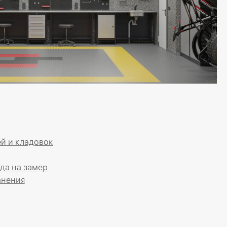
й и кладовок
да на замер
анения