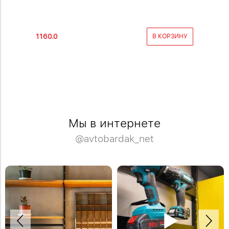
1160.0
КОРЗИНУ
В КОРЗИНУ
Мы в интернете
@avtobardak_net
Сочетание дерева и чёрного металла
Навеска крючков на металлическую