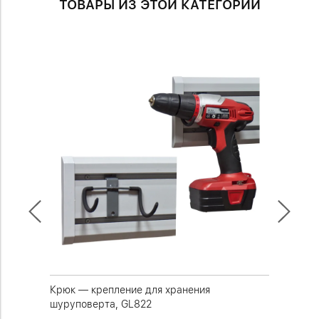
ТОВАРЫ ИЗ ЭТОЙ КАТЕГОРИИ
Крюк — крепление для хранения
Креплен
пилы),
шуруповерта, GL822