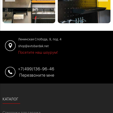
🤎🖤
перфопанель.
#хранениеинструментов
Закажите деревянные полки и
#перфопанель
металлический стеллаж по телефону:
+7 (499) 136-96-46
Ленинская Слобода, 9, под. 4
shop@avtobardak.net
Посетите наш шоурум!
+7(499)136-96-46
Перезвоните мне
КАТАЛОГ
Стеллажи для гаража