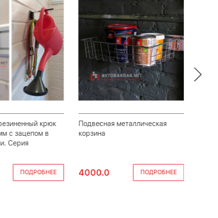
резиненный крюк
Подвесная металлическая
Метал
мм с зацепом в
корзина
спре
и. Серия
4000.0
250
ПОДРОБНЕЕ
ПОДРОБНЕЕ