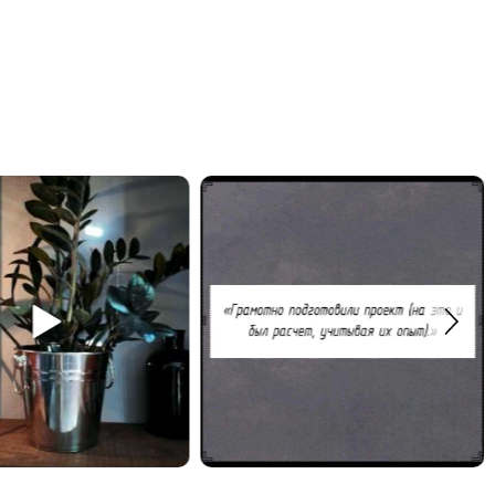
итрию за отзыв!
Рабочее место в мастерской может быть и
удобным и красивым. Закрепить откидной стол
бустройство своего помещения по
можно на любой высоте, чтобы было удобно
+7 (499) 136-96-46
сидеть или работать стоя.
тобардак
Закажите обустройство рабочего места по
телефону: +7 (499) 136-96-46