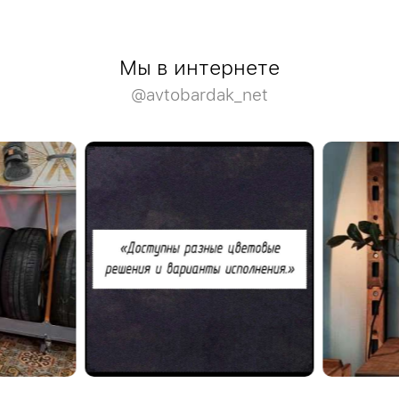
Мы в интернете
@avtobardak_net
ыв о нашем шоу-
Спасибо Дм
Деревянная модульная полка в систему
Закажите о
стеллажей Woody. #деревяннаямебель
о адресу:
телефону: 
 под. 3
#отзывыав