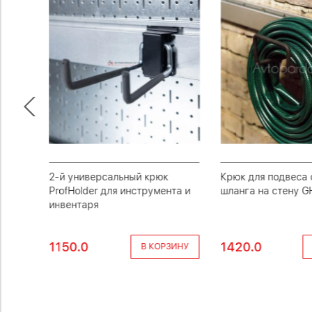
я
2-й универсальный крюк
Крюк для подвеса
older
ProfHolder для инструмента и
шланга на стену G
инвентаря
1150.0
1420.0
НЕЕ
В КОРЗИНУ