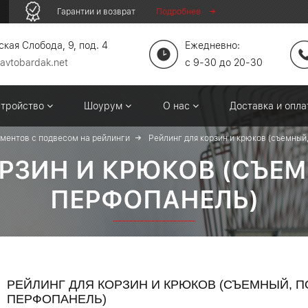
Гарантии и возврат
Подробнее
кая Слобода, 9, под. 4
Ежедневно:
avtobardak.net
c 9-30 до 20-30
стройство
Шоурум
О нас
Доставка и опл
ументов с подвесом на рейлинги
Рейлинг для корзин и крюков (съемный
РЗИН И КРЮКОВ (СЪЕ
ПЕРФОПАНЕЛЬ)
РЕЙЛИНГ ДЛЯ КОРЗИН И КРЮКОВ (СЪЕМНЫЙ, П
ПЕРФОПАНЕЛЬ)