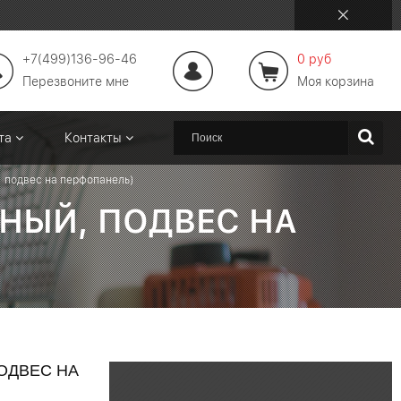
+7(499)136-96-46
0 руб
Перезвоните мне
Моя корзина
ата
Контакты
, подвес на перфопанель)
МНЫЙ, ПОДВЕС НА
ОДВЕС НА