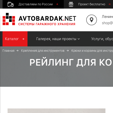
Доставляем по России
Проект бесплатно
Ленинс
shop@
Каталог
Галерея, наши проекты
Услуги, обу
Главная
Крепления для инструментов
Крюки и корзины для инстр
РЕЙЛИНГ ДЛЯ КО