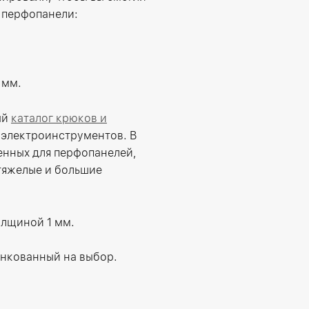
 перфопанели:
 мм.
ый
каталог крюков и
, электроинструментов. В
енных для перфопанелей,
тяжелые и большие
олщиной 1 мм.
инкованный на выбор.