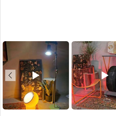
Хранение шин на напольных стеллажах.
Благодарим Владимира за отз
Стеллажи на колёсиках и с элементами стоек,
руме.
цвета которых можно выбрать их палитры.
Посетить наш шоу-рум можно п
Заказать стойки можно на нашем
Москва, Ленинская Слобода, 9,
сайте.#стойкидляшин #шины #хранениешин
#отзывыавтобардак