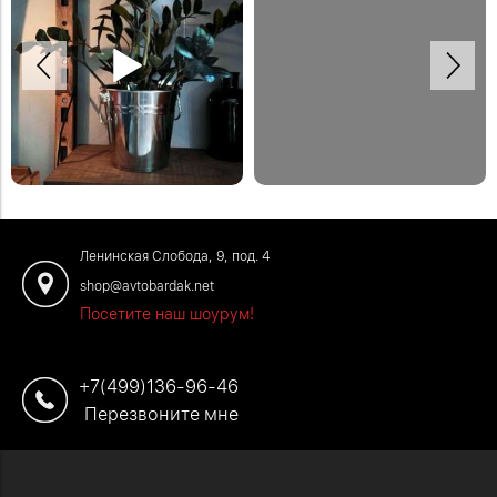
Спасибо Дмитрию за отзыв!
Деревянная модульная полка в
Закажите обустройство своего
систему стеллажей Woody.
помещения по телефону: +7 (499)
#деревяннаямебель
136-96-46
#отзывыавтобардак
Ленинская Слобода, 9, под. 4
shop@avtobardak.net
Посетите наш шоурум!
+7(499)136-96-46
Перезвоните мне