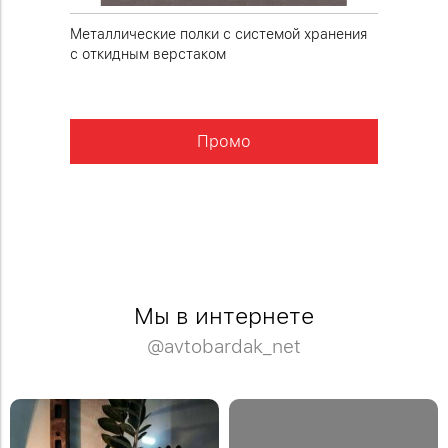
ия и
Металлические полки с системой хранения
Напольн
с откидным верстаком
облегче
Промо
КОРЗИНУ
Мы в интернете
@avtobardak_net