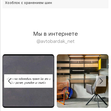
Хозблок с хранением шин
Мы в интернете
@avtobardak_net
Рабочее место в мастерской может
Сочетание дерева и чёрного металла
быть и удобным и красивым.
🤎🖤
Закрепить откидной стол можно на
любой высоте, чтобы было удобно
Закажите деревянные полки и
сидеть или работать стоя.
металлический стеллаж по телефону:
+7 (499) 136-96-46