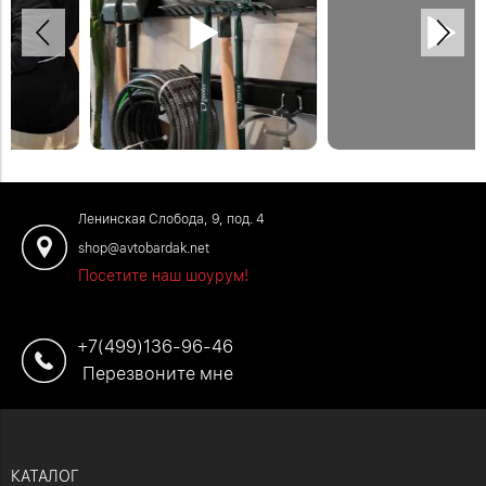
Наш самый популярный крюк
На рейлинги крепим всевозможные
подходит для длрат, граблей и
крюки. Например, как в этом видео —
другого садового инвентаря. Этот
салфетница с рулоном бумажных
крюк мы производим сами!
полотенец.
#садоводство #сад #огород
#садоводство #дача #рассада
Ленинская Слобода, 9, под. 4
shop@avtobardak.net
Посетите наш шоурум!
+7(499)136-96-46
Перезвоните мне
КАТАЛОГ