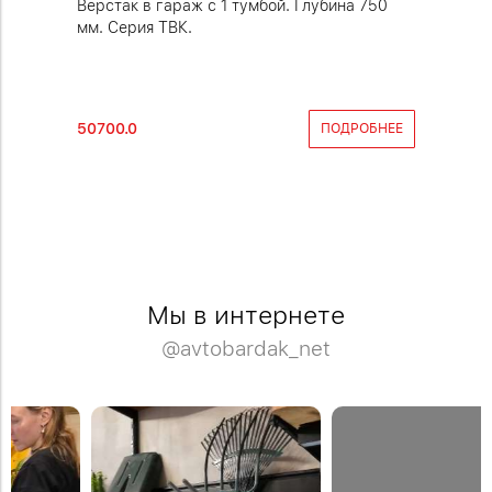
 гаража.
Верстак в гараж с 1 тумбой. Глубина 750
Усиленн
 ТВК.
мм. Серия ТВК.
тумбами
50700.0
70700.0
РОБНЕЕ
ПОДРОБНЕЕ
Мы в интернете
@avtobardak_net