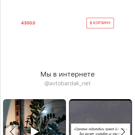
4300.0
5600.0
РОБНЕЕ
В КОРЗИНУ
Мы в интернете
@avtobardak_net
Спасибо Дмитрию за отзыв!