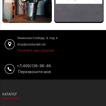
Деревянная модульная полка в
Закажите обустройство своего
систему стеллажей Woody.
помещения по телефону: +7 (499)
#деревяннаямебель
136-96-46
#отзывыавтобардак
Ленинская Слобода, 9, под. 4
shop@avtobardak.net
Посетите наш шоурум!
+7(499)136-96-46
Перезвоните мне
КАТАЛОГ