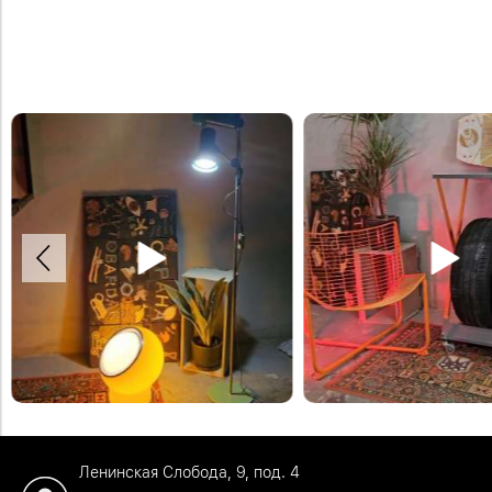
Хранение шин на напольных стелл
Полка для колёс XXL, полка раздвигается и
Стеллажи на колёсиках и с элемен
вмещает колеса от внедорожников. Можно
цвета которых можно выбрать их 
разместить полку на уровне пола, или подвесить
на стену.
Заказать стойки можно на нашем
#шины #хранениешин #полкадляшин
сайте.#стойкидляшин #шины #хр
Ленинская Слобода, 9, под. 4