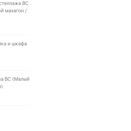
 стеллажа ВС
й махагон /
ика и шкафа
ва ВС (Малый
н)