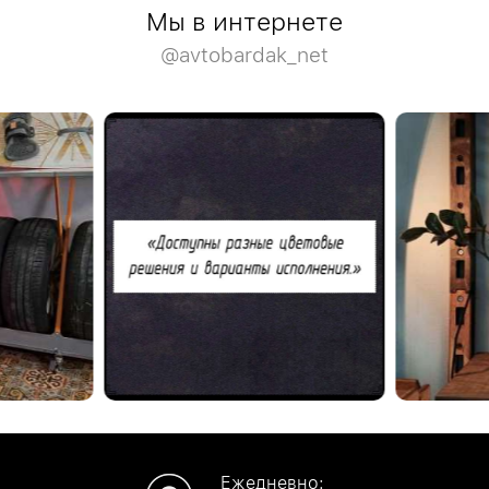
Мы в интернете
@avtobardak_net
ажах.
Благодарим Владимира за отзыв о нашем шоу-
тами стоек,
руме.
Деревянная мо
палитры.
стеллажей Wo
Посетить наш шоу-рум можно по адресу:
Москва, Ленинская Слобода, 9, под. 3
анениешин
#отзывыавтобардак
Ежедневно: