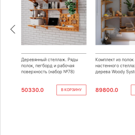
а
Деревянный стеллаж. Ряды
Комплект из полок
ор
полок, пегборд и рабочая
настенного стелла
поверхность (набор №78)
дерева Woody Sys
50330.0
89800.0
ЗИНУ
В КОРЗИНУ