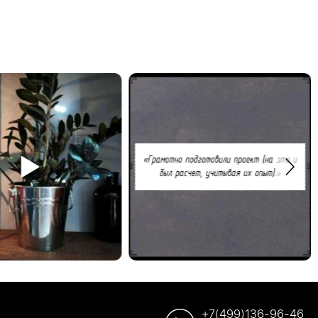
Спасибо Дмитрию за отзыв!
дульная полка в систему
Закажите обустройство своего помещения по
ody. #деревяннаямебель
телефону: +7 (499) 136-96-46
#отзывыавтобардак
+7(499)136-96-46