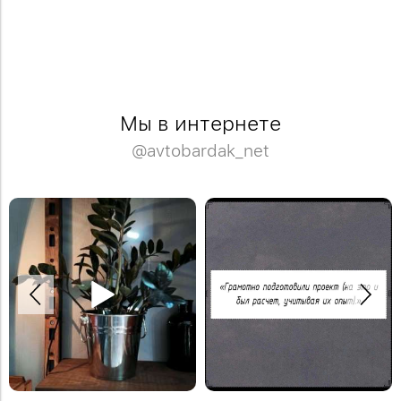
Мы в интернете
@avtobardak_net
Спасибо Дмитрию за отзыв!
Деревянная модульная полка в
Закажите обустройство своего
систему стеллажей Woody.
помещения по телефону: +7 (499)
#деревяннаямебель
136-96-46