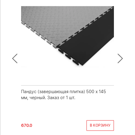
. Серая,
Пандус (завершающая плитка) 500 х 145
Напольна
мм, черный. Заказ от 1 шт.
Красная.
1 шт.
670.0
810.0
РОБНЕЕ
В КОРЗИНУ