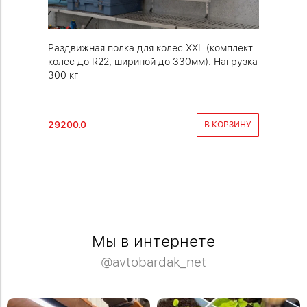
олес
Раздвижная полка для колес XXL (комплект
Стеллаж 
колес до R22, шириной до 330мм). Нагрузка
увеличе
300 кг
29200.0
40100.0
РОБНЕЕ
В КОРЗИНУ
Мы в интернете
@avtobardak_net