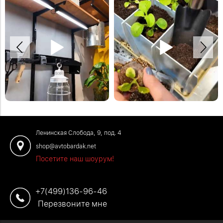
На рейлинги крепим всевозможные
Предлагаем товары для удобного
крюки. Например, как в этом видео —
эффективного садоводства и
салфетница с рулоном бумажных
огороднтчества. Все инструменты
полотенец.
под рукой, а в сарае полный порядок.
#садоводство #дача #рассада
Ленинская Слобода, 9, под. 4
shop@avtobardak.net
Посетите наш шоурум!
+7(499)136-96-46
Перезвоните мне