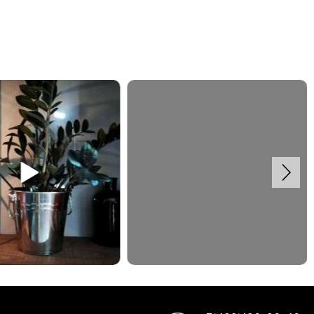
Спасибо Дмитрию за отзыв!
дульная полка в систему
Закажите обустройство своего помещения по
ody. #деревяннаямебель
телефону: +7 (499) 136-96-46
#отзывыавтобардак