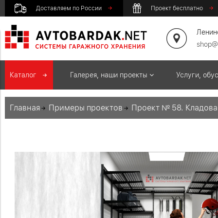
Доставляем по России
Проект бесплатно
Ленинс
shop@
Каталог
Галерея, наши проекты
Услуги, обу
Главная
Примеры проектов
Проект № 58. Кладовая