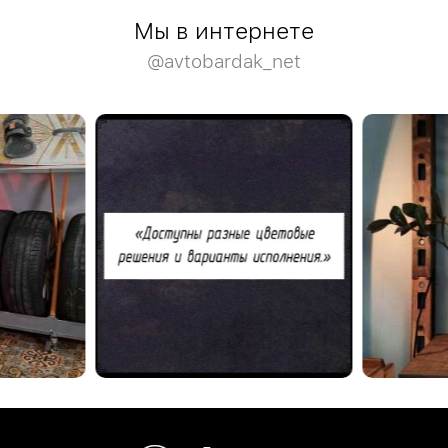
Мы в интернете
@avtobardak_net
ажах.
Благодарим Владимира за отзыв о нашем шоу-
тами стоек,
руме.
Деревянная мо
палитры.
стеллажей Wo
Посетить наш шоу-рум можно по адресу:
Москва, Ленинская Слобода, 9, под. 3
анениешин
#отзывыавтобардак