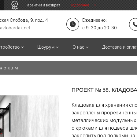
Гарантии и возврат
Подробнее
кая Слобода, 9, под. 4
Ежедневно:
avtobardak.net
c 9-30 до 20-30
стройство
Шоурум
О нас
Доставка и опл
 5 кв м
ПРОЕКТ № 58. КЛАДОВА
Кладовка для хранения сп
закреплены прорезиненные
металлических модульных 
с крюками для подвеса ш
закрепить под полками на