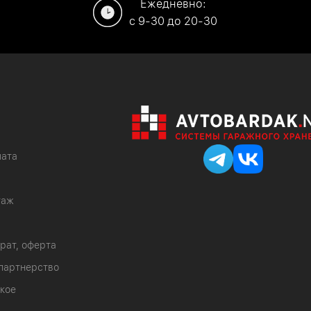
Ежедневно:
c 9-30 до 20-30
лата
таж
врат, оферта
партнерство
кое