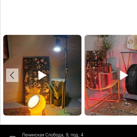
Хранение шин на напольных стелл
Полка для колёс XXL, полка раздвигается и
Стеллажи на колёсиках и с элемен
вмещает колеса от внедорожников. Можно
цвета которых можно выбрать их 
разместить полку на уровне пола, или подвесить
на стену.
Заказать стойки можно на нашем
#шины #хранениешин #полкадляшин
сайте.#стойкидляшин #шины #хр
Ленинская Слобода, 9, под. 4