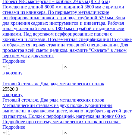
Проект №8: мастерская + хозблок 29 кв м (8 х 3,6 м)
Помещение длиной 8000 мм, шириной 3600 мм с крутыми
стенами из клинкера. По периметру металлические
перфорированные полки в три ряда глубиной 520 мм. Зона
для хранения садовых инструментов и инвентаря. Рабочая
зона: усиленный верстак 1800 мм с тумбой с выдвижными
ящиками. Над верстаком перфорированные панели с
крючками и лотками. Поэлементная спецификация По ссылке
отображается первая страница товарной спецификации. Для
просмотра всей сметы целиком, нажмите "Скачать" в левом
верхнем углу документа.
Подробнее
в корзину
Готовый стеллаж. Два ряда металлических полок
25520.0
в корзину
Готовый стеллаж. Два ряда металлических полок
Металлический стеллаж из двух полок. Кронштейны
выполнены в оранжевом цвете, можно подобрать другой цвет
из палитры. Полки с перфорацией, нагрузка на полку 60 кг.
Подробнее про систему металлических полок по ссылке.
Подробнее