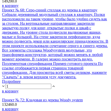
149200.0
в корзину
Проект № 68: Серо-синий стеллаж из дерева в квартиру
Собрали деревянный модульный стеллаж в квартиру. Полки
расположили на таком уровне, чтобы было удобно сидеть как
за столом. На вертикальные направляющие закрепили
закрытую полку для книг, открытые полки и шкаф с
дверками. На уровне стола подвесили выдвижные ящики,
малые и большой. На стене закрепили перфопанели, куда
можно подвесить декор или канцелярские принадлежности. В
этом проекте использовали сочетание серого и синего дерева.
Все элементы стеллажа Woodysystem модульные, это
трансформер-конструктор, который можно менять в любой
момент времени. В галерее можно посмотреть видео.
Поэлементная спецификация Пример готового проекта По
ссылке отображается первая страница товарной
спецификации. Для просмотра всей сметы целиком, нажмите
"Скачать" в левом верхнем углу документа.
Подробнее
в корзину
Проект № 72: Кладовая из дерева Woody system
132460.0
в корзину