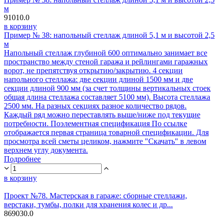
м
91010.0
в корзину
Пример № 38: напольный стеллаж длиной 5,1 м и высотой 2,5
м
Напольный стеллаж глубиной 600 оптимально занимает все
пространство между стеной гаража и рейлингами гаражных
ворот, не препятствуя открытию/закрытию. 4 секции
напольного стеллажа: две секции длиной 1500 мм и две
секции длиной 900 мм (за счет толщины вертикальных стоек
общая длина стеллажа составляет 5100 мм). Высота стеллажа
2500 мм. На разных секциях разное количество рядов.
Каждый ряд можно переставлять выше/ниже под текущие
потребности. Поэлементная спецификация По ссылке
отображается первая страница товарной спецификации. Для
просмотра всей сметы целиком, нажмите "Скачать" в левом
верхнем углу документа.
Подробнее
в корзину
Проект №78. Мастерская в гараже: сборные стеллажи,
верстаки, тумбы, полки для хранения колес и др...
869030.0