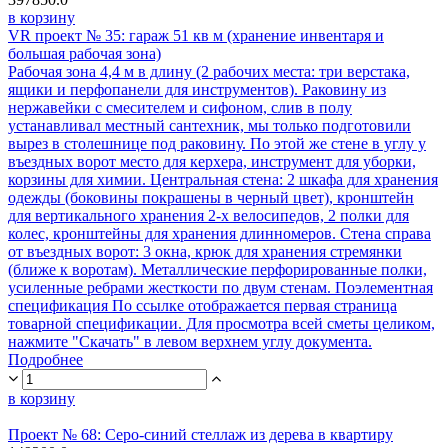
в корзину
VR проект № 35: гараж 51 кв м (хранение инвентаря и
большая рабочая зона)
Рабочая зона 4,4 м в длину (2 рабочих места: три верстака,
ящики и перфопанели для инструментов). Раковину из
нержавейки с смесителем и сифоном, слив в полу
устанавливал местный сантехник, мы только подготовили
вырез в столешнице под раковину. По этой же стене в углу у
въездных ворот место для керхера, инструмент для уборки,
корзины для химии. Центральная стена: 2 шкафа для хранения
одежды (боковины покрашены в черный цвет), кронштейн
для вертикального хранения 2-х велосипедов, 2 полки для
колес, кронштейны для хранения длинномеров. Стена справа
от въездных ворот: 3 окна, крюк для хранения стремянки
(ближе к воротам). Металлические перфорированные полки,
усиленные ребрами жесткости по двум стенам. Поэлементная
спецификация По ссылке отображается первая страница
товарной спецификации. Для просмотра всей сметы целиком,
нажмите "Скачать" в левом верхнем углу документа.
Подробнее
в корзину
Проект № 68: Серо-синий стеллаж из дерева в квартиру