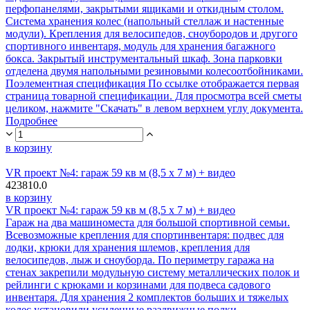
перфопанелями, закрытыми ящиками и откидным столом.
Система хранения колес (напольный стеллаж и настенные
модули). Крепления для велосипедов, сноубородов и другого
спортивного инвентаря, модуль для хранения багажного
бокса. Закрытый инструментальный шкаф. Зона парковки
отделена двумя напольными резиновыми колесоотбойниками.
Поэлементная спецификация По ссылке отображается первая
страница товарной спецификации. Для просмотра всей сметы
целиком, нажмите "Скачать" в левом верхнем углу документа.
Подробнее
в корзину
VR проект №4: гараж 59 кв м (8,5 х 7 м) + видео
423810.0
в корзину
VR проект №4: гараж 59 кв м (8,5 х 7 м) + видео
Гараж на два машиноместа для большой спортивной семьи.
Всевозможные крепления для спортинвентаря: подвес для
лодки, крюки для хранения шлемов, крепления для
велосипедов, лыж и сноуборда. По периметру гаража на
стенах закрепили модульную систему металлических полок и
рейлинги с крюками и корзинами для подвеса садового
инвентаря. Для хранения 2 комплектов больших и тяжелых
колес установили усиленные раздвижные полки.