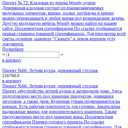
Проект № 72: Кладовая из дерева Woody system
Деревянная кладовая состоит из взаимозаменяемых
модульных элементов: ящики, полки, пегборды и крюки
можно перевешивать в любое время под возникающие задачи.
Другую модульную мебель Woody можно найти на нашем
сайте. Поэлементная спецификация По ссылке отображается
первая страница товарной спецификации. Для просмотра всей
сметы целиком, нажмите "Скачать" в левом верхнем углу
документа.
Подробнее
в корзину
Проект №66: Летняя кухня, деревянный стеллаж
216760.0
в корзину
Проект №66: Летняя кухня, деревянный стеллаж
Проект обустройства летней кухни в загородном доме. Здесь
подготовлено место под хранение продуктов, домашних
заготовок, а также дров. Кухонная утварь подвешивается на
крюках. Есть рабочая поверхность для готовки. Закреплены
выдвижные ящики для дополнительного хранения. Также
предусмотрено место под хранение вина. Поэлементная
спецификация Пример готового проекта По ссылке
отображается первая страница товарной спецификации. Для