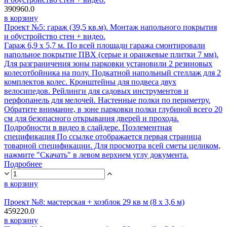
390960.0
в корзину
Проект №5: гараж (39,5 кв.м). Монтаж напольного покрытия
и обустройство стен + видео.
Гараж 6,9 х 5,7 м. По всей площади гаража смонтировали
напольное покрытие ПВХ (серые и оранжевые плитки 7 мм).
Для разграничения зоны парковки установили 2 резиновых
колесотбойника на полу. Подкатной напольный стеллаж для 2
комплектов колес. Кронштейны для подвеса двух
велосипедов. Рейлинги для садовых инструментов и
перфопанель для мелочей. Настенные полки по периметру.
Обратите внимание, в зоне парковки полки глубиной всего 20
см для безопасного открывания дверей и прохода.
Подробности в видео в слайдере. Поэлементная
спецификация По ссылке отображается первая страница
товарной спецификации. Для просмотра всей сметы целиком,
нажмите "Скачать" в левом верхнем углу документа.
Подробнее
в корзину
Проект №8: мастерская + хозблок 29 кв м (8 х 3,6 м)
459220.0
в корзину