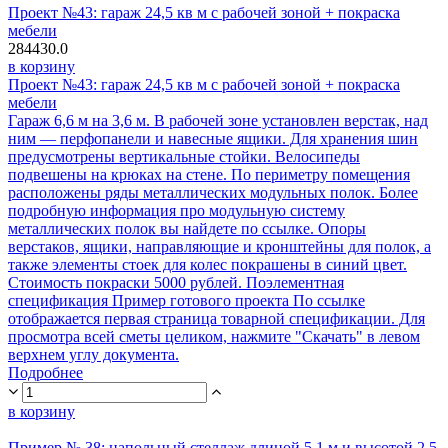
Проект №43: гараж 24,5 кв м с рабочей зоной + покраска
мебели
284430.0
в корзину
Проект №43: гараж 24,5 кв м с рабочей зоной + покраска
мебели
Гараж 6,6 м на 3,6 м. В рабочей зоне установлен верстак, над
ним — перфопанели и навесные ящики. Для хранения шин
предусмотрены вертикальные стойки. Велосипеды
подвешены на крюках на стене. По периметру помещения
расположены ряды металлических модульных полок. Более
подробную информация про модульную систему
металлических полок вы найдете по ссылке. Опоры
верстаков, ящики, направляющие и кронштейны для полок, а
также элементы стоек для колес покрашены в синий цвет.
Стоимость покраски 5000 рублей. Поэлементная
спецификация Пример готового проекта По ссылке
отображается первая страница товарной спецификации. Для
просмотра всей сметы целиком, нажмите "Скачать" в левом
верхнем углу документа.
Подробнее
в корзину
Пример № 38: напольный стеллаж длиной 5,1 м и высотой 2,5