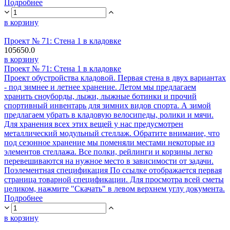
Подробнее
в корзину
Проект № 71: Стена 1 в кладовке
105650.0
в корзину
Проект № 71: Стена 1 в кладовке
Проект обустройства кладовой. Первая стена в двух вариантах
- под зимнее и летнее хранение. Летом мы предлагаем
хранить сноуборды, лыжи, лыжные ботинки и прочий
спортивный инвентарь для зимних видов спорта. А зимой
предлагаем убрать в кладовую велосипеды, ролики и мячи.
Для хранения всех этих вещей у нас предусмотрен
металлический модульный стеллаж. Обратите внимание, что
под сезонное хранение мы поменяли местами некоторые из
элементов стеллажа. Все полки, рейлинги и корзины легко
перевешиваются на нужное место в зависимости от задачи.
Поэлементная спецификация По ссылке отображается первая
страница товарной спецификации. Для просмотра всей сметы
целиком, нажмите "Скачать" в левом верхнем углу документа.
Подробнее
в корзину