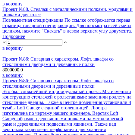
в корзину
Проект №88. Стеллаж с металлическими полками, модулями и
полками для колес
Поэлементная спецификация По ссылке отображается первая
страница товарной спецификации. Для просмотра всей сметы
целиком, нажмите "Скачать" в левом верхнем углу документа.
Подробнее
в корзину
Проект №86: Сигарная с характером. Лофт, шкафы со
стеклянными дверцами и деревянные полки
8000000.0
в корзину
Проект №86: Сигарная с характером. Лофт, шкафы со
стеклянными дверцами и деревянные полки
Это был сложнейший индивидуальный проект. Мы изменили
конструкцию стеллажей с рольставнями: заменили роллету на
стеклянные дверцы. Также в центре помещения установили 4
тумбы Loft Garage с единой столешницей. Люстра
изготовлена по чертежу нашего инженера. Верстак Loft
Garage обрамлен деревянными полками на металлической
раме и деревянными подвесными ящиками. Также над
верстаком закреплены перфопанели для хранения
инструментов. В подсобном помещении расположены полки,