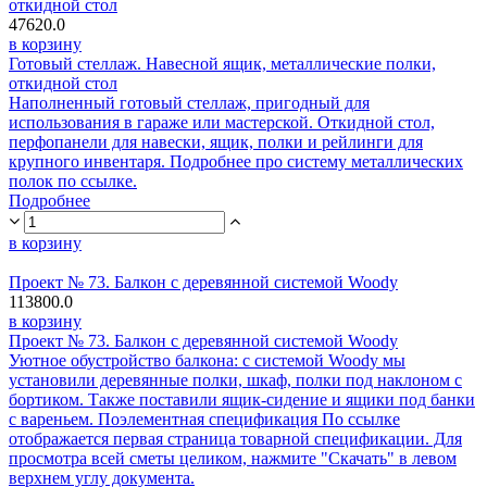
откидной стол
47620.0
в корзину
Готовый стеллаж. Навесной ящик, металлические полки,
откидной стол
Наполненный готовый стеллаж, пригодный для
использования в гараже или мастерской. Откидной стол,
перфопанели для навески, ящик, полки и рейлинги для
крупного инвентаря. Подробнее про систему металлических
полок по ссылке.
Подробнее
в корзину
Проект № 73. Балкон с деревянной системой Woody
113800.0
в корзину
Проект № 73. Балкон с деревянной системой Woody
Уютное обустройство балкона: с системой Woody мы
установили деревянные полки, шкаф, полки под наклоном с
бортиком. Также поставили ящик-сидение и ящики под банки
с вареньем. Поэлементная спецификация По ссылке
отображается первая страница товарной спецификации. Для
просмотра всей сметы целиком, нажмите "Скачать" в левом
верхнем углу документа.