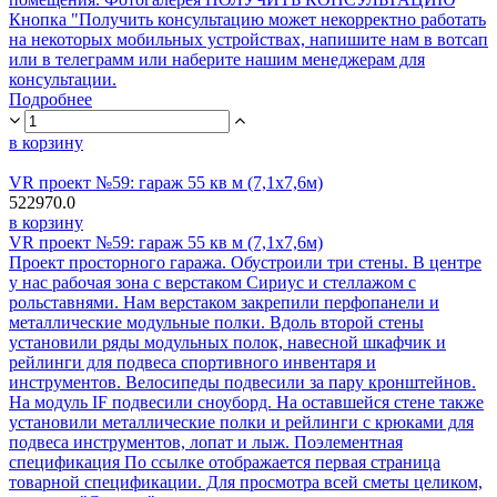
Кнопка "Получить консультацию может некорректно работать
на некоторых мобильных устройствах, напишите нам в вотсап
или в телеграмм или наберите нашим менеджерам для
консультации.
Подробнее
в корзину
VR проект №59: гараж 55 кв м (7,1х7,6м)
522970.0
в корзину
VR проект №59: гараж 55 кв м (7,1х7,6м)
Проект просторного гаража. Обустроили три стены. В центре
у нас рабочая зона с верстаком Сириус и стеллажом с
рольставнями. Нам верстаком закрепили перфопанели и
металлические модульные полки. Вдоль второй стены
установили ряды модульных полок, навесной шкафчик и
рейлинги для подвеса спортивного инвентаря и
инструментов. Велосипеды подвесили за пару кронштейнов.
На модуль IF подвесили сноуборд. На оставшейся стене также
установили металлические полки и рейлинги с крюками для
подвеса инструментов, лопат и лыж. Поэлементная
спецификация По ссылке отображается первая страница
товарной спецификации. Для просмотра всей сметы целиком,