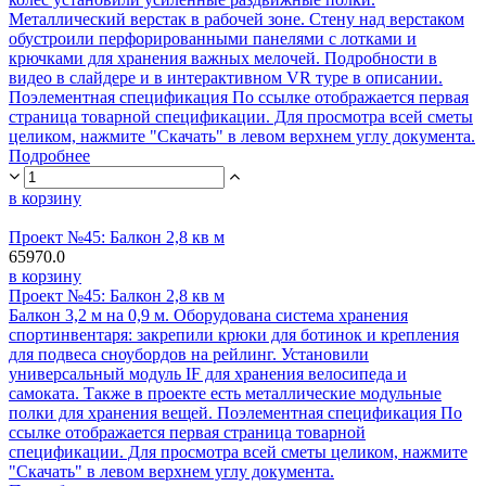
Металлический верстак в рабочей зоне. Стену над верстаком
обустроили перфорированными панелями с лотками и
крючками для хранения важных мелочей. Подробности в
видео в слайдере и в интерактивном VR туре в описании.
Поэлементная спецификация По ссылке отображается первая
страница товарной спецификации. Для просмотра всей сметы
целиком, нажмите "Скачать" в левом верхнем углу документа.
Подробнее
в корзину
Проект №45: Балкон 2,8 кв м
65970.0
в корзину
Проект №45: Балкон 2,8 кв м
Балкон 3,2 м на 0,9 м. Оборудована система хранения
спортинвентаря: закрепили крюки для ботинок и крепления
для подвеса сноубордов на рейлинг. Установили
универсальный модуль IF для хранения велосипеда и
самоката. Также в проекте есть металлические модульные
полки для хранения вещей. Поэлементная спецификация По
ссылке отображается первая страница товарной
спецификации. Для просмотра всей сметы целиком, нажмите
"Скачать" в левом верхнем углу документа.