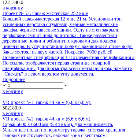
1221340.0
в корзину
Проект № 53. Гараж-мастерская 252 кв м
Большой гараж-мастерская 12 м на 21 м. Установили три
усиленных верстака с тумбами, черные металлические
шкафы, черные навесные ящики. Одну из стен закрыли
перфопанелями от пола до потолка. Также разместили
деревянные полки и рейлинги с крюками для подвеса
инвентаря. В углу поставили бочку с раковиной в стиле лофт.
Заказ состоял из двух частей. Покраска: 7000 рублей
Поэлементная спецификация 1 Поэлементная спецификация 2
По ссылке отображается первая страница товарной
спецификации. Для просмотра всей сметы целиком, нажмите
"Скачать" в левом верхнем углу документа.
Подробнее
в корзину
VR проект №1: гараж 44 кв м (6,6 х 6,6 м).
502180.0
в корзину
VR проект №1: гараж 44 кв м (6,6 х 6,6 м).
Гараж 6600 х 6600 мм (S 44 кв м). Два машиноместа.
Усиленные полки по периметру гаража, система хранения
садовых инструментов, рабочая зона с верстаком,