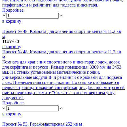
перфопанели и рейлинги для подвеса инвентаря.
Подробнее
в корзину
Проект № 48: Комната для хранения спорт инвентаря 11,2 кв
м
114570.0
в корзину
Проект № 48: Комната для хранения спорт инвентаря 11,2 кв
м
Комната для хранения спортивного инвентаря: лодок, досок
для серфинга и парусов. Размер помещения: 3309 мм на 3453
мм. На стенах установлены металлические полки,
универсальные модули IF и рейлинги с крюками для подвеса
лыж. Поэлементная спецификация По ссылке отображается
первая страница товарной спецификации. Для просмотра всей
сметы целиком, нажмите "Скачать" в левом верхнем углу
документа.
Подробнее
в корзину
Проект № 53. Гараж-мастерская 252 кв м