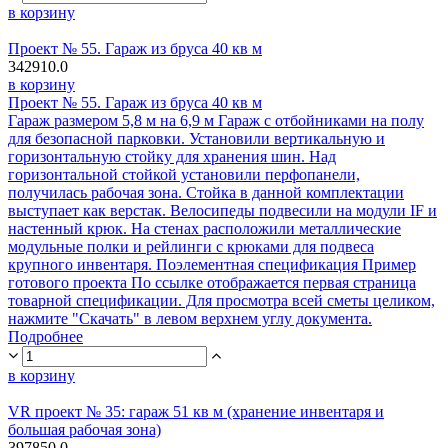
в корзину
Проект № 55. Гараж из бруса 40 кв м
342910.0
в корзину
Проект № 55. Гараж из бруса 40 кв м
Гараж размером 5,8 м на 6,9 м Гараж с отбойниками на полу
для безопасной парковки. Установили вертикальную и
горизонтальную стойку для хранения шин. Над
горизонтальной стойкой установили перфопанели,
получилась рабочая зона. Стойка в данной комплектации
выступает как верстак. Велосипеды подвесили на модули IF и
настенный крюк. На стенах расположили металлические
модульные полки и рейлинги с крюками для подвеса
крупного инвентаря. Поэлементная спецификация Пример
готового проекта По ссылке отображается первая страница
товарной спецификации. Для просмотра всей сметы целиком,
нажмите "Скачать" в левом верхнем углу документа.
Подробнее
в корзину
VR проект № 35: гараж 51 кв м (хранение инвентаря и
большая рабочая зона)
397850.0