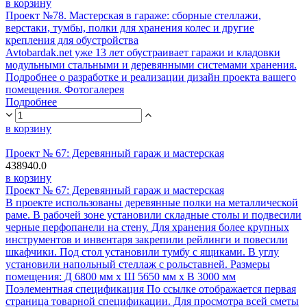
в корзину
Проект №78. Мастерская в гараже: сборные стеллажи,
верстаки, тумбы, полки для хранения колес и другие
крепления для обустройства
Avtobardak.net уже 13 лет обустраивает гаражи и кладовки
модульными стальными и деревянными системами хранения.
Подробнее о разработке и реализации дизайн проекта вашего
помещения. Фотогалерея
Подробнее
в корзину
Проект № 67: Деревянный гараж и мастерская
438940.0
в корзину
Проект № 67: Деревянный гараж и мастерская
В проекте использованы деревянные полки на металлической
раме. В рабочей зоне установили складные столы и подвесили
черные перфопанели на стену. Для хранения более крупных
инструментов и инвентаря закрепили рейлинги и повесили
шкафчики. Под стол установили тумбу с ящиками. В углу
установили напольный стеллаж с рольставней. Размеры
помещения: Д 6800 мм х Ш 5650 мм х В 3000 мм
Поэлементная спецификация По ссылке отображается первая
страница товарной спецификации. Для просмотра всей сметы