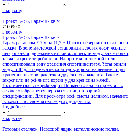
в корзину
Проект № 56. Гараж 87 кв м
710090.0
в корзину
Проект № 56. Гараж 87 кв м
Гараж размером 7,5 м на 11,7 м Проект невероятно стильного
гаража. В зоне мастерской установили верстак лофт, черные
перфопанели, деревянные и металлические модульные полки,
также закрепили рейлинги. На противоположной стене
спроектировали зону хранения спортинвентаря. Установили
модули IF для подвеса велосипедов, крюки на рейлинги для
хранения шлемов, ракеток и другого снаряжения. Также
закрепили на рейлинге корзину для хранения мячей.
Поэлементная спецификация Пример готового проекта По
ссылке отображается первая страница товарной
спецификации. Для просмотра всей сметы целиком, нажмите
"Скачать" в левом верхнем углу документа.
Подробнее
в корзину
Готовый стеллаж. Навесной ящик, металлические полки,