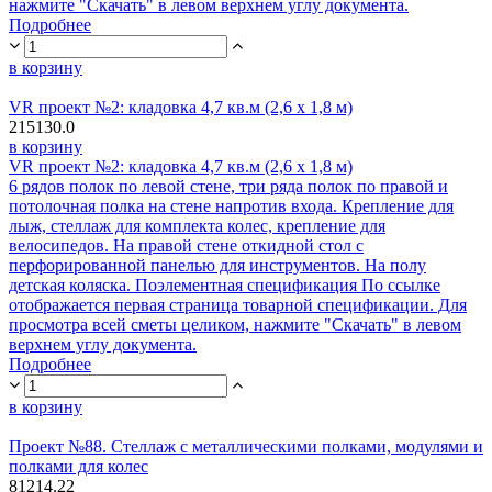
нажмите "Скачать" в левом верхнем углу документа.
Подробнее
в корзину
VR проект №2: кладовка 4,7 кв.м (2,6 х 1,8 м)
215130.0
в корзину
VR проект №2: кладовка 4,7 кв.м (2,6 х 1,8 м)
6 рядов полок по левой стене, три ряда полок по правой и
потолочная полка на стене напротив входа. Крепление для
лыж, стеллаж для комплекта колес, крепление для
велосипедов. На правой стене откидной стол с
перфорированной панелью для инструментов. На полу
детская коляска. Поэлементная спецификация По ссылке
отображается первая страница товарной спецификации. Для
просмотра всей сметы целиком, нажмите "Скачать" в левом
верхнем углу документа.
Подробнее
в корзину
Проект №88. Стеллаж с металлическими полками, модулями и
полками для колес
81214.22