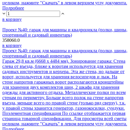
целиком, нажмите "Скачать" в левом верхнем углу документа.
Подробнее
в корзину
Проект №40: гараж для машины и квадроцикла (полки, шины,
спортивный и садовый инвентарь)
358060.0
в корзину
Проект №40: гараж для машины и квадроцикла (полки, шины,
спортивный и садовый инвентарь)
Гараж 29,8 кв.м (6668 х 4484 мм). Зонирование гаража: Стена
слева от въезда, ближе к воротам используется для хранения
садовых инструментов и керхера. Эта же стена, но дальше от
ворот, используется для хранения велосипедов и лыж. На
стене напротив гаражных ворот располагаются кронштейны
для хранения двух комплектов шин, 2 шкафа для хранения
одежды для активного отдыха. Металлические полки по всем
стенам по периметру. Больше всего полок на стене напротив
въезда, меньше всего по правой стене (только ряд сверху), т.к.
у правой стены хранится генератор, газонокосилки, сундуки.
Поэлементная спецификация По ссылке отображается первая
страница товарной спецификации. Для просмотра всей сметы
целиком, нажмите "Скачать" в левом верхнем углу документа.
Подробнее