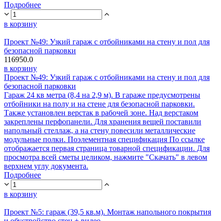
Подробнее
в корзину
Проект №49: Узкий гараж с отбойниками на стену и пол для
безопасной парковки
116950.0
в корзину
Проект №49: Узкий гараж с отбойниками на стену и пол для
безопасной парковки
Гараж 24 кв метра (8,4 на 2,9 м). В гараже предусмотрены
отбойники на полу и на стене для безопасной парковки.
Также установлен верстак в рабочей зоне. Над верстаком
закреплены перфопанели. Для хранения вещей поставили
напольный стеллаж, а на стену повесили металлические
модульные полки. Поэлементная спецификация По ссылке
отображается первая страница товарной спецификации. Для
просмотра всей сметы целиком, нажмите "Скачать" в левом
верхнем углу документа.
Подробнее
в корзину
Проект №5: гараж (39,5 кв.м). Монтаж напольного покрытия
и обустройство стен + видео.