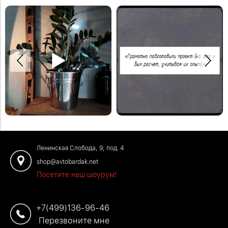
Спасибо Дмитрию за отзыв!
Деревянная модульная полка в
Закажите обустройство своего
систему стеллажей Woody.
помещения по телефону: +7 (499)
#деревяннаямебель
136-96-46
#отзывыавтобардак
Ленинская Слобода, 9, под. 4
shop@avtobardak.net
Посетите наш шоурум!
+7(499)136-96-46
Перезвоните мне