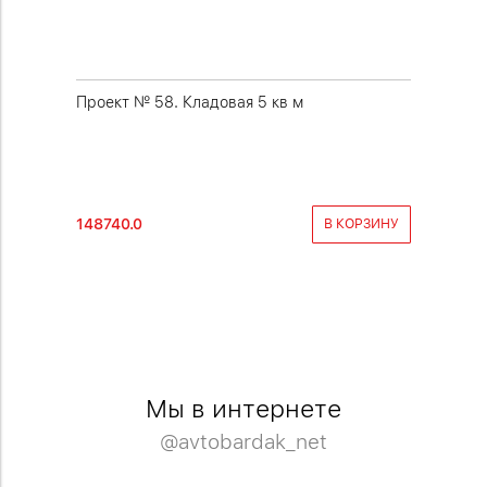
ки
Проект № 58. Кладовая 5 кв м
Проект №
кв м со
148740.0
98000.0
КОРЗИНУ
В КОРЗИНУ
Мы в интернете
@avtobardak_net