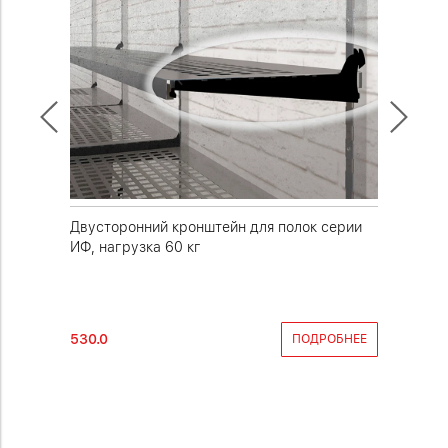
Двусторонний кронштейн для полок серии
Двустор
ИФ, нагрузка 60 кг
ИФ усиле
530.0
940.0
РОБНЕЕ
ПОДРОБНЕЕ