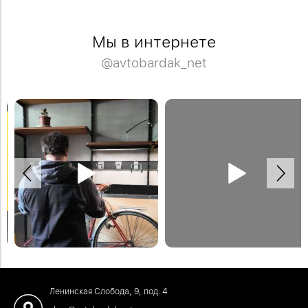
Мы в интернете
@avtobardak_net
Меняем зону с рабочим столом на
Хранение шуруповерта на крюке.
зону для хранения велосипеда за
Другие крепления для
несколько секунд. Модульный
электроинструмента можно найти на
стеллаж как на видео можно заказать
нашем сайте.
на нашем сайте. #велосипед
#инструменты
#хранениевелосипедов
#хранениеинструментов
Ленинская Слобода, 9, под. 4