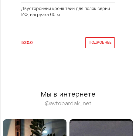
Двусторонний кронштейн для полок серии
Двустор
ИФ, нагрузка 60 кг
ИФ усиле
530.0
940.0
РОБНЕЕ
ПОДРОБНЕЕ
Мы в интернете
@avtobardak_net