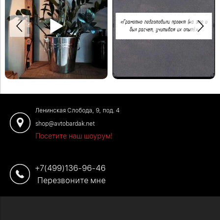
Спасибо Дмитрию за отзыв!
Деревянная модульная полка в
Закажите обустройство своего
систему стеллажей Woody.
помещения по телефону: +7 (499)
#деревяннаямебель
136-96-46
#отзывыавтобардак
Ленинская Слобода, 9, под. 4
shop@avtobardak.net
Посетите наш шоурум!
+7(499)136-96-46
Перезвоните мне